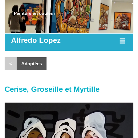
Peinture en couleur
Alfredo Lopez
<
Adoptées
Cerise, Groseille et Myrtille