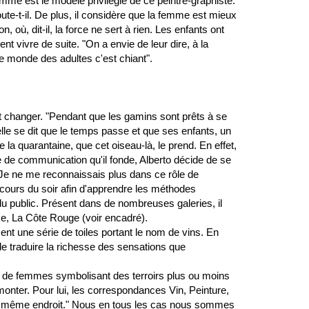
mme est le modèle privilégié de ce peintre-graphiste.
joute-t-il. De plus, il considère que la femme est mieux
 où, dit-il, la force ne sert à rien. Les enfants ont
 vivre de suite. "On a envie de leur dire, à la
le monde des adultes c'est chiant".
t changer. "Pendant que les gamins sont prêts à se
, elle se dit que le temps passe et que ses enfants, un
e la quarantaine, que cet oiseau-là, le prend. En effet,
se de communication qu'il fonde, Alberto décide de se
 "Je ne me reconnaissais plus dans ce rôle de
 cours du soir afin d'apprendre les méthodes
du public. Présent dans de nombreuses galeries, il
e, La Côte Rouge (voir encadré).
ent une série de toiles portant le nom de vins. En
de traduire la richesse des sensations que
ts de femmes symbolisant des terroirs plus ou moins
onter. Pour lui, les correspondances Vin, Peinture,
u même endroit." Nous en tous les cas nous sommes