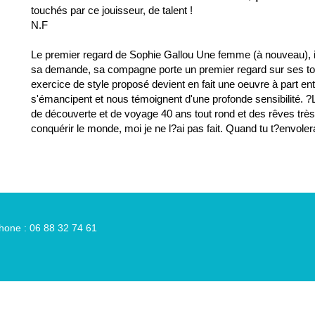
touchés par ce jouisseur, de talent !
N.F
Le premier regard de Sophie Gallou Une femme (à nouveau), int
sa demande, sa compagne porte un premier regard sur ses toil
exercice de style proposé devient en fait une oeuvre à part enti
s'émancipent et nous témoignent d'une profonde sensibilité. 
de découverte et de voyage 40 ans tout rond et des rêves très
conquérir le monde, moi je ne l?ai pas fait. Quand tu t?envoler
hone : 06 88 32 74 61