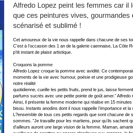
Alfredo Lopez peint les femmes car il l
que ces peintures vives, gourmandes et
scénarisé et sublimé !
Cet amoureux de la vie nous rappelle dans chacune de ses toile
C'est à l'occasion des 1 an de la galerie caennaise, La Côte
p'tit instant de plaisir artistique.
Croquons la pomme
Alfredo Lopez croque la pomme avec avidité. Ce contemporain ra
moments de la vie avec humour, poésie et une prodigieuse go
notre réalité
quotidienne, cueille les petits fruits, prend le jus, laisse ferme
parfums sucrés avec une petite pointe de goût amer." Alfredo nou
Ainsi, il présente la femme moderne qui réalise en 15 minutes le
bisou. Instants anodins dont il nous rappelle l'importance et la
L?ensemble de tous ces petits regards que sont chacune de ses
sommes. "Je travaille pour les martiens, pour qu'ils sachent 
d'ailleurs auront une large vision de la femme. Maman, amante