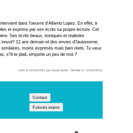
ervient dans l'oeuvre d'Alberto Lopez. En effet, à
es et exprime par ses écrits sa propre lecture. Cet
ère. Ses écrits beaux, ironiques et réalistes
?L'envol? 12 ans demain et des envies d?autonomie,
 similaires, moins exprimés mais bien réels. Tu veux
as, s?il te plait, emporte un peu de moi ?
Créé le 01/04/2021 par install admin . Modifié le : 01/04/2021
Contact
Futures expos