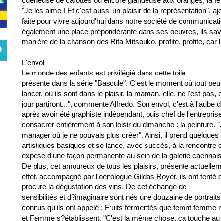
cueilleuse de carottes ou encore glandeuse aux oranges, la fe
"Je les aime ! Et c'est aussi un plaisir de la représentation", a
faite pour vivre aujourd'hui dans notre société de communication,
également une place prépondérante dans ses oeuvres, ils savent
manière de la chanson des Rita Mitsouko, profite, profite, car 
L'envol
Le monde des enfants est privilégié dans cette toile
présente dans la série "Bascule". C'est le moment où tout peu
lancer, où ils sont dans le plaisir, la maman, elle, ne l'est pas
jour partiront...", commente Alfredo. Son envol, c'est à l'aube d
après avoir été graphiste indépendant, puis chef de l'entrepri
consacrer entièrement à son loisir du dimanche : la peinture.
manager où je ne pouvais plus créer". Ainsi, il prend quelques
artistiques basiques et se lance, avec succès, à la rencontre 
expose d'une façon permanente au sein de la galerie caennais
De plus, cet amoureux de tous les plaisirs, présente actuellem
effet, accompagné par l'oenologue Gildas Royer, ils ont tenté 
procure la dégustation des vins. De cet échange de
sensibilités et d?imaginaire sont nés une douzaine de portrai
connus qu'ils ont appelé : Fruits fermentés que feront femme m
et Femme s?établissent. "C'est la même chose, ça touche a