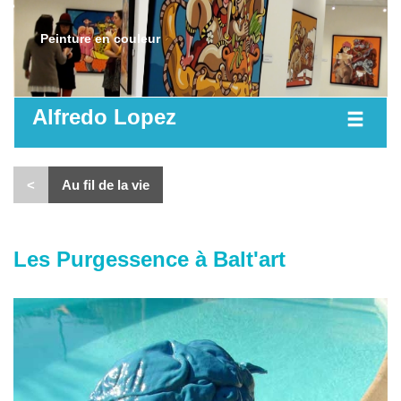
Peinture en couleur
Alfredo Lopez
<
Au fil de la vie
Les Purgessence à Balt'art