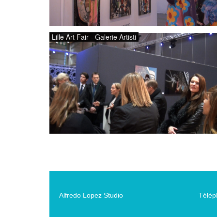
Lille Art Fair - Galerie Artisti
Alfredo Lopez Studio
Télép